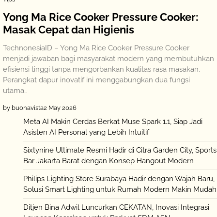
Yong Ma Rice Cooker Pressure Cooker:
Masak Cepat dan Higienis
TechnonesiaID – Yong Ma Rice Cooker Pressure Cooker
menjadi jawaban bagi masyarakat modern yang membutuhkan
efisiensi tinggi tanpa mengorbankan kualitas rasa masakan.
Perangkat dapur inovatif ini menggabungkan dua fungsi
utama…
by buonavista
2 May 2026
Meta AI Makin Cerdas Berkat Muse Spark 1.1, Siap Jadi
Asisten AI Personal yang Lebih Intuitif
Sixtynine Ultimate Resmi Hadir di Citra Garden City, Sports
Bar Jakarta Barat dengan Konsep Hangout Modern
Philips Lighting Store Surabaya Hadir dengan Wajah Baru,
Solusi Smart Lighting untuk Rumah Modern Makin Mudah
Ditjen Bina Adwil Luncurkan CEKATAN, Inovasi Integrasi