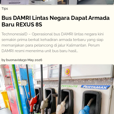
Tips
Bus DAMRI Lintas Negara Dapat Armada
Baru REXUS 8S
TechnonesiaID – Operasional bus DAMRI lintas negara kini
semakin prima berkat kehadiran armada terbaru yang siap
memanjakan para pelancong di jalur Kalimantan. Perum
DAMRI resmi menerima unit bus baru hasil…
by buonavista
30 May 2026