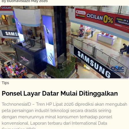
by buonavista
20 May 2026
Tips
Ponsel Layar Datar Mulai Ditinggalkan
TechnonesiaID – Tren HP Lipat 2026 diprediksi akan mengubah
peta persaingan industri teknologi secara drastis seiring
dengan menurunnya minat konsumen terhadap ponsel
konvensional. Laporan terbaru dari International Data