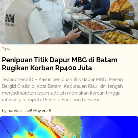
Tips
Penipuan Titik Dapur MBG di Batam
Rugikan Korban Rp400 Juta
TechnonesiaID – Kasus penipuan titik dapur MBG (Makan
Bergizi Gratis) di Kota Batam, Kepulauan Riau, kini tengah
menjadi sorotan tajam setelah memakan korban hingga
ratusan juta rupiah. Polresta Barelang bersama…
by buonavista
26 May 2026