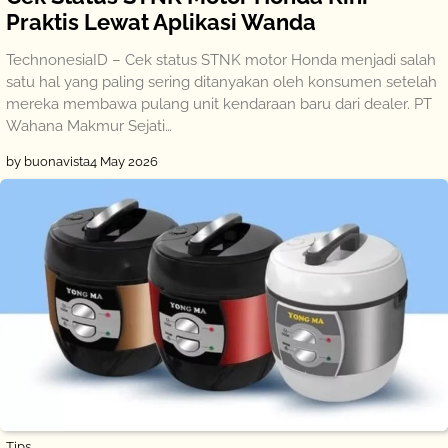
Praktis Lewat Aplikasi Wanda
TechnonesiaID – Cek status STNK motor Honda menjadi salah
satu hal yang paling sering ditanyakan oleh konsumen setelah
mereka membawa pulang unit kendaraan baru dari dealer. PT
Wahana Makmur Sejati…
by buonavista
4 May 2026
Tips