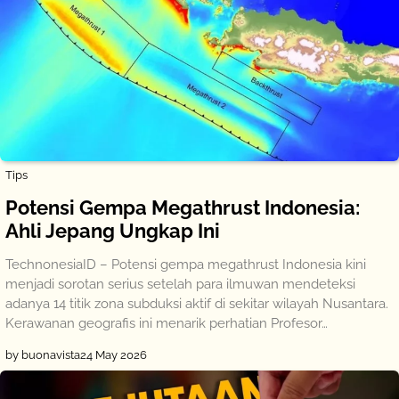
Tips
Potensi Gempa Megathrust Indonesia:
Ahli Jepang Ungkap Ini
TechnonesiaID – Potensi gempa megathrust Indonesia kini
menjadi sorotan serius setelah para ilmuwan mendeteksi
adanya 14 titik zona subduksi aktif di sekitar wilayah Nusantara.
Kerawanan geografis ini menarik perhatian Profesor…
by buonavista
24 May 2026