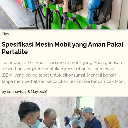
Tips
Spesifikasi Mesin Mobil yang Aman Pakai
Pertalite
TechnonesiaID – Spesifikasi mesin mobil yang Anda gunakan
sehari-hari sangat menentukan jenis bahan bakar minyak
(BBM) yang paling tepat untuk dikonsumsi. Mengisi bensin
tanpa memperhatikan kecocokan teknis bisa berdampak fatal…
by buonavista
28 May 2026