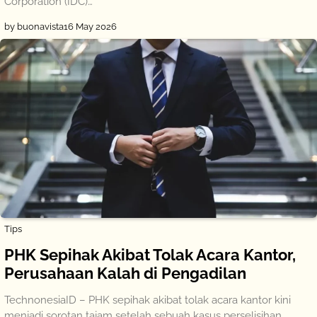
Corporation (IDC)…
by buonavista
16 May 2026
Tips
PHK Sepihak Akibat Tolak Acara Kantor,
Perusahaan Kalah di Pengadilan
TechnonesiaID – PHK sepihak akibat tolak acara kantor kini
menjadi sorotan tajam setelah sebuah kasus perselisihan