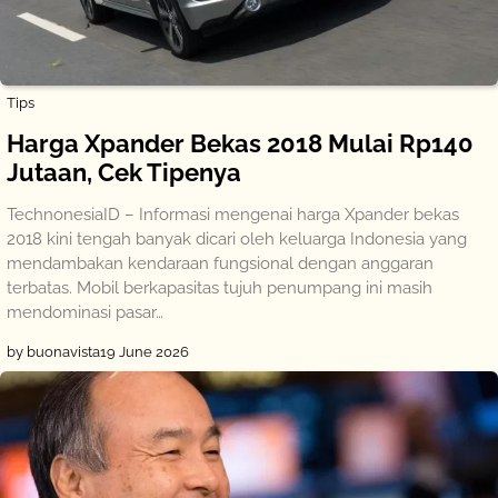
Tips
Harga Xpander Bekas 2018 Mulai Rp140
Jutaan, Cek Tipenya
TechnonesiaID – Informasi mengenai harga Xpander bekas
2018 kini tengah banyak dicari oleh keluarga Indonesia yang
mendambakan kendaraan fungsional dengan anggaran
terbatas. Mobil berkapasitas tujuh penumpang ini masih
mendominasi pasar…
by buonavista
19 June 2026