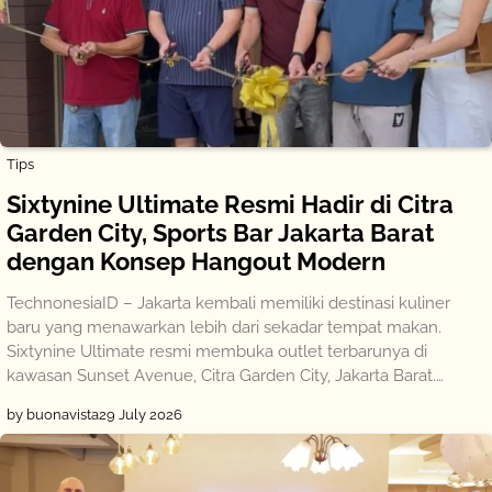
Tips
Sixtynine Ultimate Resmi Hadir di Citra
Garden City, Sports Bar Jakarta Barat
dengan Konsep Hangout Modern
TechnonesiaID – Jakarta kembali memiliki destinasi kuliner
baru yang menawarkan lebih dari sekadar tempat makan.
Sixtynine Ultimate resmi membuka outlet terbarunya di
kawasan Sunset Avenue, Citra Garden City, Jakarta Barat.…
by buonavista
29 July 2026