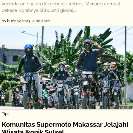
kecerdasan buatan (AI) generasi terbaru. Menandai empat
dekade kiprahnya di industri global,…
by buonavista
13 June 2026
Tips
Komunitas Supermoto Makassar Jelajahi
Wisata Ikonik Sulsel