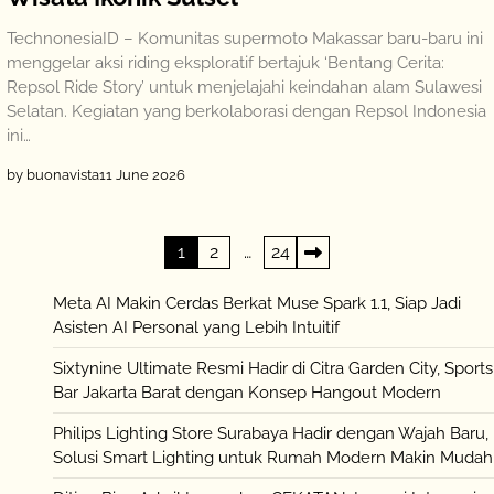
TechnonesiaID – Komunitas supermoto Makassar baru-baru ini
menggelar aksi riding eksploratif bertajuk ‘Bentang Cerita:
Repsol Ride Story’ untuk menjelajahi keindahan alam Sulawesi
Selatan. Kegiatan yang berkolaborasi dengan Repsol Indonesia
ini…
by buonavista
11 June 2026
Posts
1
2
…
24
pagination
Meta AI Makin Cerdas Berkat Muse Spark 1.1, Siap Jadi
Asisten AI Personal yang Lebih Intuitif
Sixtynine Ultimate Resmi Hadir di Citra Garden City, Sports
Bar Jakarta Barat dengan Konsep Hangout Modern
Philips Lighting Store Surabaya Hadir dengan Wajah Baru,
Solusi Smart Lighting untuk Rumah Modern Makin Mudah