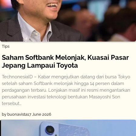
Tips
Saham Softbank Melonjak, Kuasai Pasar
Jepang Lampaui Toyota
TechnonesiaID – Kabar mengejutkan datang dari bursa Tokyo
setelah saham Softbank melonjak hingga 14 persen dalam
perdagangan terbaru. Lonjakan masif ini resmi mengantarkan
perusahaan investasi teknologi bentukan Masayoshi Son
tersebut…
by buonavista
17 June 2026