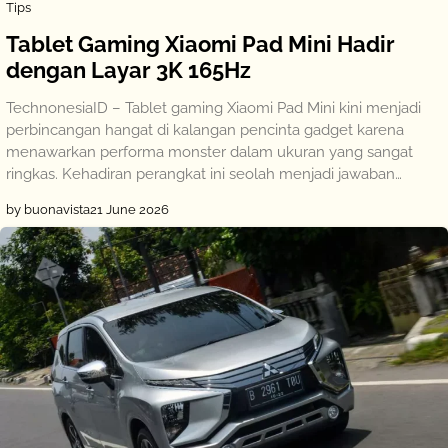
Tips
Tablet Gaming Xiaomi Pad Mini Hadir
dengan Layar 3K 165Hz
TechnonesiaID – Tablet gaming Xiaomi Pad Mini kini menjadi
perbincangan hangat di kalangan pencinta gadget karena
menawarkan performa monster dalam ukuran yang sangat
ringkas. Kehadiran perangkat ini seolah menjadi jawaban…
by buonavista
21 June 2026