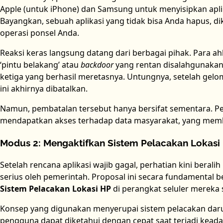
Apple (untuk iPhone) dan Samsung untuk menyisipkan aplik
Bayangkan, sebuah aplikasi yang tidak bisa Anda hapus, di
operasi ponsel Anda.
Reaksi keras langsung datang dari berbagai pihak. Para ah
‘pintu belakang’ atau
backdoor
yang rentan disalahgunakan, 
ketiga yang berhasil meretasnya. Untungnya, setelah gelo
ini akhirnya dibatalkan.
Namun, pembatalan tersebut hanya bersifat sementara. Pem
mendapatkan akses terhadap data masyarakat, yang mem
Modus 2: Mengaktifkan Sistem Pelacakan Lokasi 
Setelah rencana aplikasi wajib gagal, perhatian kini berali
serius oleh pemerintah. Proposal ini secara fundamenta
Sistem Pelacakan Lokasi HP
di perangkat seluler mereka
Konsep yang digunakan menyerupai sistem pelacakan darura
pengguna dapat diketahui dengan cepat saat terjadi keada