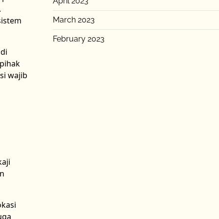
April 2023
.
sistem
March 2023
February 2023
di
 pihak
i wajib
aji
an
okasi
uga