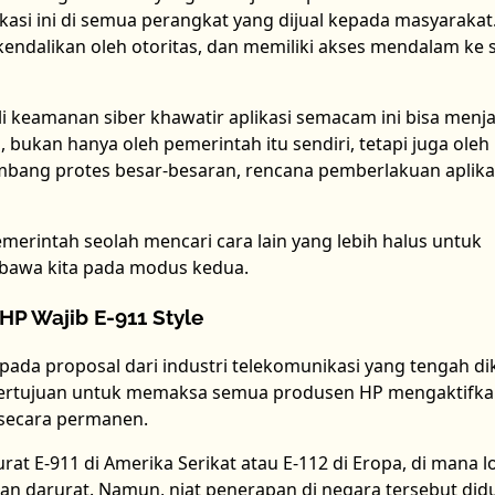
asi ini di semua perangkat yang dijual kepada masyarakat
kendalikan oleh otoritas, dan memiliki akses mendalam ke 
li keamanan siber khawatir aplikasi semacam ini bisa menja
bukan hanya oleh pemerintah itu sendiri, tetapi juga oleh
mbang protes besar-besaran, rencana pemberlakuan aplikas
erintah seolah mencari cara lain yang lebih halus untuk
bawa kita pada modus kedua.
HP Wajib E-911 Style
h pada proposal dari industri telekomunikasi yang tengah dik
l bertujuan untuk memaksa semua produsen HP mengaktifk
 secara permanen.
t E-911 di Amerika Serikat atau E-112 di Eropa, di mana l
an darurat. Namun, niat penerapan di negara tersebut did