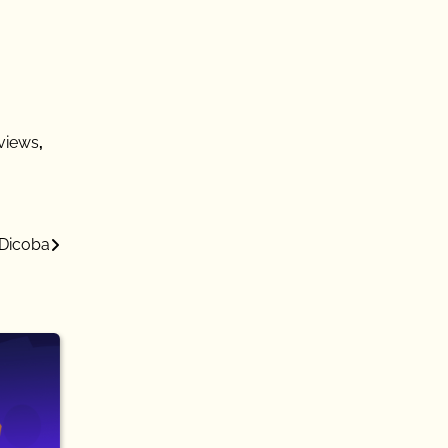
views
,
 Dicoba