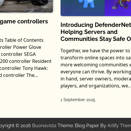
 game controllers
Introducing DefenderNet
Helping Servers and
Communities Stay Safe O
ts Table of Contents
roller Power Glove
Together, we have the power to
o controller SEGA
transform online spaces into saf
5200 controller Resident
more welcoming communities 
 controller Tony Hawk:
everyone can thrive. By workin
d controller The…
in hand, server owners, modera
players, and organizations, we
1 September 2025
pyright © 2026
Buonavista
Theme: Blog Paper By
Artify The