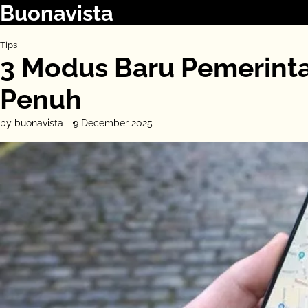
Buonavista
Skip
to
content
Tips
3 Modus Baru Pemerint
Penuh
by buonavista
9 December 2025