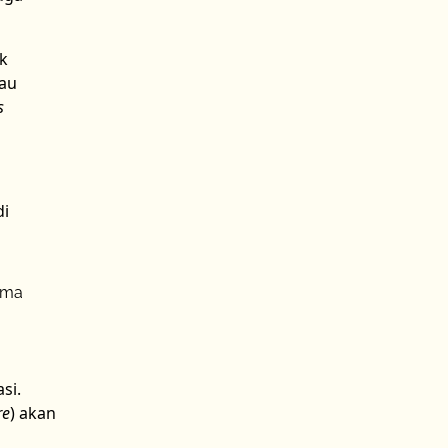
ik
tau
s
di
lama
si.
re
) akan