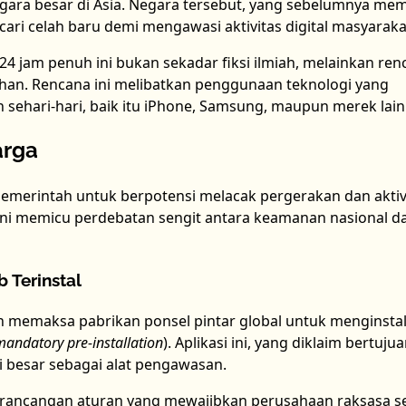
egara besar di Asia. Negara tersebut, yang sebelumnya me
ncari celah baru demi mengawasi aktivitas digital masyaraka
4 jam penuh ini bukan sekadar fiksi ilmiah, melainkan ren
han. Rencana ini melibatkan penggunaan teknologi yang
 sehari-hari, baik itu iPhone, Samsung, maupun merek lain
arga
pemerintah untuk berpotensi melacak pergerakan dan aktiv
 ini memicu perdebatan sengit antara keamanan nasional d
 Terinstal
ah memaksa pabrikan ponsel pintar global untuk menginsta
mandatory pre-installation
). Aplikasi ini, yang diklaim bertuju
i besar sebagai alat pengawasan.
rancangan aturan yang mewajibkan perusahaan raksasa se