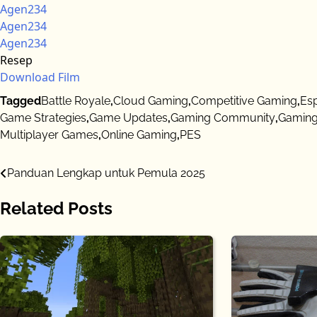
Agen234
Agen234
Agen234
Resep
Download Film
Tagged
Battle Royale
,
Cloud Gaming
,
Competitive Gaming
,
Es
Game Strategies
,
Game Updates
,
Gaming Community
,
Gaming
Multiplayer Games
,
Online Gaming
,
PES
Post
Panduan Lengkap untuk Pemula 2025
navigation
Related Posts