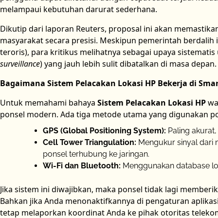
melampaui kebutuhan darurat sederhana.
Dikutip dari laporan Reuters, proposal ini akan memastik
masyarakat secara presisi. Meskipun pemerintah berdalih 
teroris), para kritikus melihatnya sebagai upaya sistema
surveillance
) yang jauh lebih sulit dibatalkan di masa depan.
Bagaimana Sistem Pelacakan Lokasi HP Bekerja di Sma
Untuk memahami bahaya
Sistem Pelacakan Lokasi HP
waj
ponsel modern. Ada tiga metode utama yang digunakan po
GPS (Global Positioning System):
Paling akurat,
Cell Tower Triangulation:
Mengukur sinyal dari m
ponsel terhubung ke jaringan.
Wi-Fi dan Bluetooth:
Menggunakan database lo
Jika sistem ini diwajibkan, maka ponsel tidak lagi membe
Bahkan jika Anda menonaktifkannya di pengaturan aplikasi, s
tetap melaporkan koordinat Anda ke pihak otoritas teleko