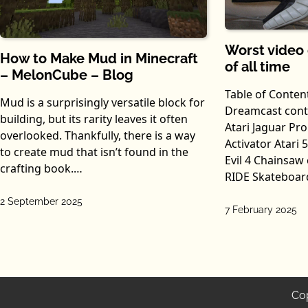
Worst video
How to Make Mud in Minecraft
of all time
– MelonCube – Blog
Table of Conten
Mud is a surprisingly versatile block for
Dreamcast cont
building, but its rarity leaves it often
Atari Jaguar Pr
overlooked. Thankfully, there is a way
Activator Atari 
to create mud that isn’t found in the
Evil 4 Chainsaw
crafting book.…
RIDE Skateboar
2 September 2025
7 February 2025
Co