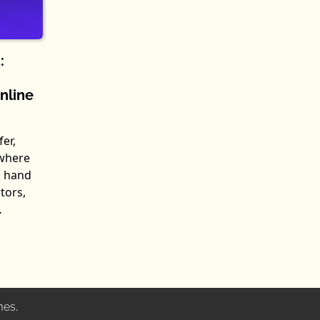
:
nline
er,
where
g hand
tors,
…
mes
.