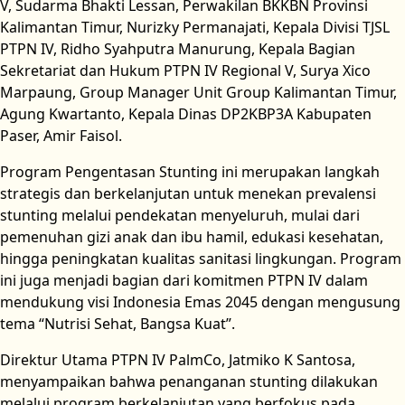
V, Sudarma Bhakti Lessan, Perwakilan BKKBN Provinsi
Kalimantan Timur, Nurizky Permanajati, Kepala Divisi TJSL
PTPN IV, Ridho Syahputra Manurung, Kepala Bagian
Sekretariat dan Hukum PTPN IV Regional V, Surya Xico
Marpaung, Group Manager Unit Group Kalimantan Timur,
Agung Kwartanto, Kepala Dinas DP2KBP3A Kabupaten
Paser, Amir Faisol.
Program Pengentasan Stunting ini merupakan langkah
strategis dan berkelanjutan untuk menekan prevalensi
stunting melalui pendekatan menyeluruh, mulai dari
pemenuhan gizi anak dan ibu hamil, edukasi kesehatan,
hingga peningkatan kualitas sanitasi lingkungan. Program
ini juga menjadi bagian dari komitmen PTPN IV dalam
mendukung visi Indonesia Emas 2045 dengan mengusung
tema “Nutrisi Sehat, Bangsa Kuat”.
Direktur Utama PTPN IV PalmCo, Jatmiko K Santosa,
menyampaikan bahwa penanganan stunting dilakukan
melalui program berkelanjutan yang berfokus pada