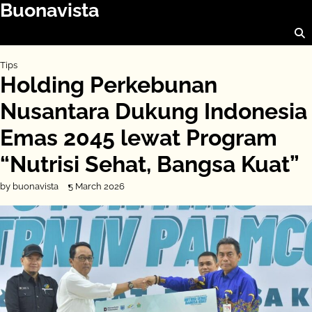
Buonavista
Skip
to
content
Tips
Holding Perkebunan
Nusantara Dukung Indonesia
Emas 2045 lewat Program
“Nutrisi Sehat, Bangsa Kuat”
by buonavista
5 March 2026