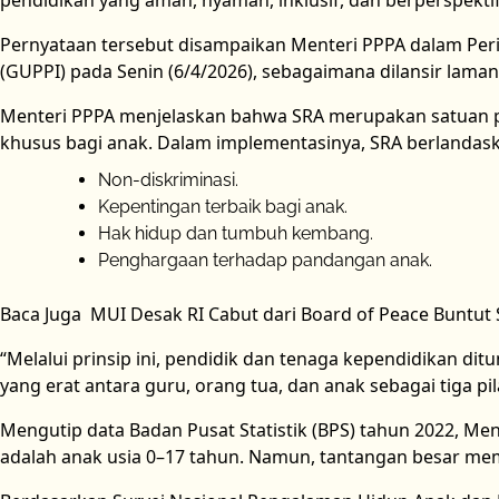
pendidikan yang aman, nyaman, inklusif, dan berperspekti
Pernyataan tersebut disampaikan Menteri PPPA dalam Per
(GUPPI) pada Senin (6/4/2026), sebagaimana dilansir lama
Menteri PPPA menjelaskan bahwa SRA merupakan satuan 
khusus bagi anak. Dalam implementasinya, SRA berlandas
Non-diskriminasi.
Kepentingan terbaik bagi anak.
Hak hidup dan tumbuh kembang.
Penghargaan terhadap pandangan anak.
Baca Juga
MUI Desak RI Cabut dari Board of Peace Buntut 
“Melalui prinsip ini, pendidik dan tenaga kependidikan d
yang erat antara guru, orang tua, dan anak sebagai tiga pi
Mengutip data Badan Pusat Statistik (BPS) tahun 2022, 
adalah anak usia 0–17 tahun. Namun, tantangan besar mem