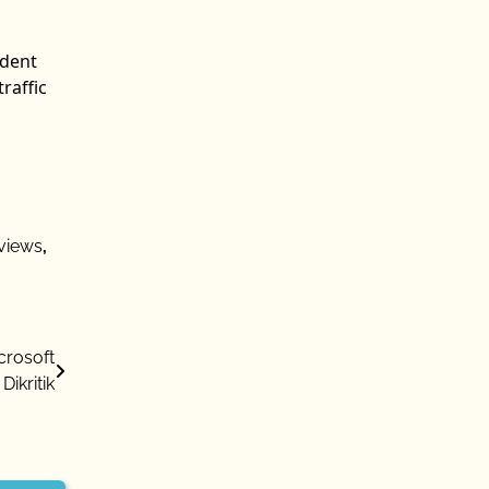
ndent
raffic
views
,
crosoft
Dikritik