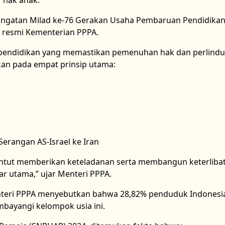
f hak anak.
ingatan Milad ke-76 Gerakan Usaha Pembaruan Pendidikan
n resmi Kementerian PPPA.
pendidikan yang memastikan pemenuhan hak dan perlind
kan pada empat prinsip utama:
Serangan AS-Israel ke Iran
ituntut memberikan keteladanan serta membangun keterliba
lar utama,” ujar Menteri PPPA.
Menteri PPPA menyebutkan bahwa 28,82% penduduk Indonesi
bayangi kelompok usia ini.