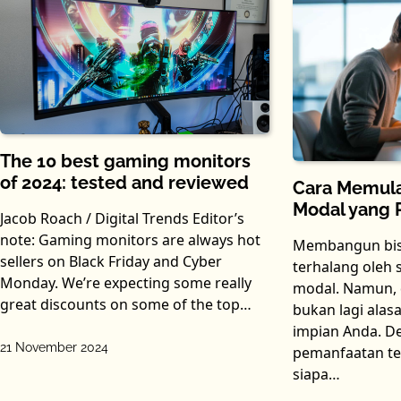
The 10 best gaming monitors
of 2024: tested and reviewed
Cara Memula
Modal yang 
Jacob Roach / Digital Trends Editor’s
note: Gaming monitors are always hot
Membangun bisn
sellers on Black Friday and Cyber
terhalang oleh 
Monday. We’re expecting some really
modal. Namun, di
great discounts on some of the top…
bukan lagi ala
impian Anda. De
21 November 2024
pemanfaatan te
siapa…