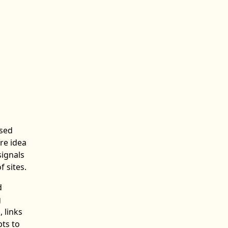
used
ore idea
signals
 sites.
d
g
 links
pts to