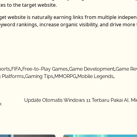
tes to the target website.
get website is naturally earning links from multiple indepe
yword rankings, increase organic visibility, and drive more t
ports
,
FIFA
,
Free-to-Play Games
,
Game Development
,
Game Re
 Platforms
,
Gaming Tips
,
MMORPG
,
Mobile Legends
,
Update Otomatis Windows 11 Terbaru Pakai AI, Mi
k