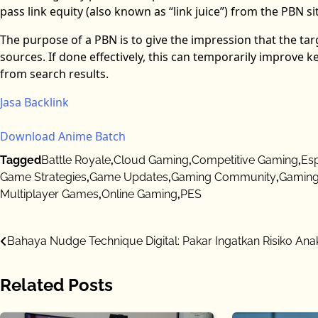
pass link equity (also known as “link juice”) from the PBN si
The purpose of a PBN is to give the impression that the tar
sources. If done effectively, this can temporarily improve ke
from search results.
Jasa Backlink
Download Anime Batch
Tagged
Battle Royale
,
Cloud Gaming
,
Competitive Gaming
,
Es
Game Strategies
,
Game Updates
,
Gaming Community
,
Gaming
Multiplayer Games
,
Online Gaming
,
PES
Post
Bahaya Nudge Technique Digital: Pakar Ingatkan Risiko Ana
navigation
Related Posts