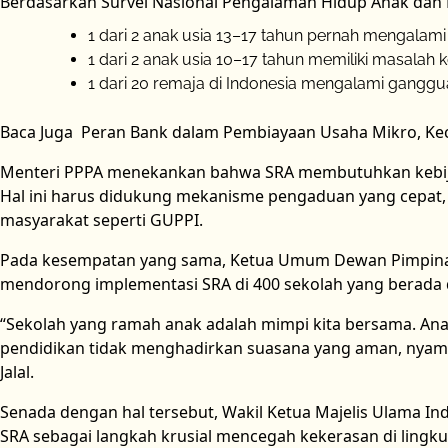
Berdasarkan Survei Nasional Pengalaman Hidup Anak dan 
1 dari 2 anak usia 13–17 tahun pernah mengalam
1 dari 2 anak usia 10–17 tahun memiliki masalah 
1 dari 20 remaja di Indonesia mengalami ganggua
Baca Juga
Peran Bank dalam Pembiayaan Usaha Mikro, Ke
Menteri PPPA menekankan bahwa SRA membutuhkan kebijak
Hal ini harus didukung mekanisme pengaduan yang cepat, 
masyarakat seperti GUPPI.
Pada kesempatan yang sama, Ketua Umum Dewan Pimpinan 
mendorong implementasi SRA di 400 sekolah yang berada 
“Sekolah yang ramah anak adalah mimpi kita bersama. An
pendidikan tidak menghadirkan suasana yang aman, nyaman
Jalal.
Senada dengan hal tersebut, Wakil Ketua Majelis Ulama Ind
SRA sebagai langkah krusial mencegah kekerasan di ling