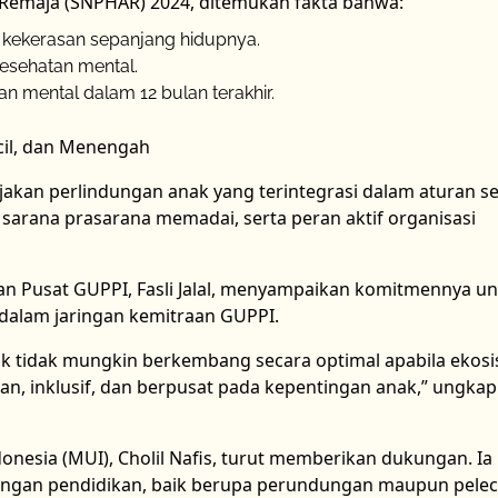
Remaja (SNPHAR) 2024, ditemukan fakta bahwa:
i kekerasan sepanjang hidupnya.
kesehatan mental.
n mental dalam 12 bulan terakhir.
cil, dan Menengah
an perlindungan anak yang terintegrasi dalam aturan se
sarana prasarana memadai, serta peran aktif organisasi
Pusat GUPPI, Fasli Jalal, menyampaikan komitmennya un
dalam jaringan kemitraan GUPPI.
ak tidak mungkin berkembang secara optimal apabila ekos
, inklusif, dan berpusat pada kepentingan anak,” ungkap 
onesia (MUI), Cholil Nafis, turut memberikan dukungan. Ia 
kungan pendidikan, baik berupa perundungan maupun pele