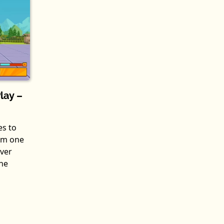
lay –
es to
rom one
ever
the