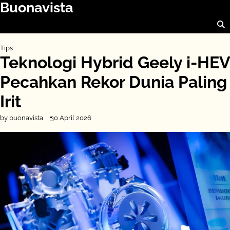
Buonavista
Skip
to
content
Tips
Teknologi Hybrid Geely i-HEV
Pecahkan Rekor Dunia Paling
Irit
by buonavista
30 April 2026