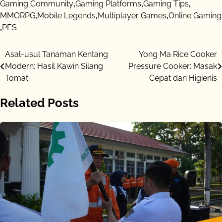
Gaming Community
,
Gaming Platforms
,
Gaming Tips
,
MMORPG
,
Mobile Legends
,
Multiplayer Games
,
Online Gaming
,
PES
Post
Asal-usul Tanaman Kentang
Yong Ma Rice Cooker
Modern: Hasil Kawin Silang
Pressure Cooker: Masak
navigation
Tomat
Cepat dan Higienis
Related Posts